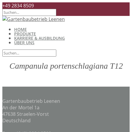
+49 2834 8509
HOME
PRODUKTE
KARRIERE & AUSBILDUNG
ÜBER UNS
Campanula portenschlagiana T12
Gartenbaubetrieb Leenen
An der Mortel 1a
47638 Straelen-Vorst
Deutschland