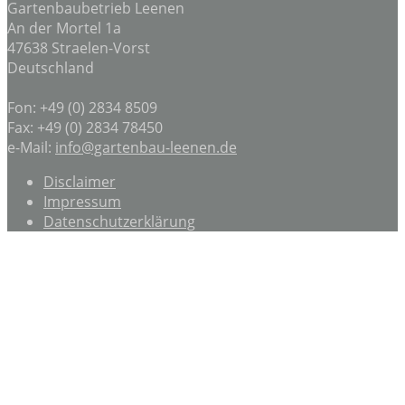
Gartenbaubetrieb Leenen
An der Mortel 1a
47638 Straelen-Vorst
Deutschland
Fon: +49 (0) 2834 8509
Fax: +49 (0) 2834 78450
e-Mail:
info@gartenbau-leenen.de
Disclaimer
Impressum
Datenschutzerklärung